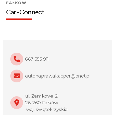
FAŁKÓW
Car-Connect
667 353 911
autonaprawakacper@onet.p
l
ul. Zamkowa 2
26-260 Fałków
woj. świętokrzyskie