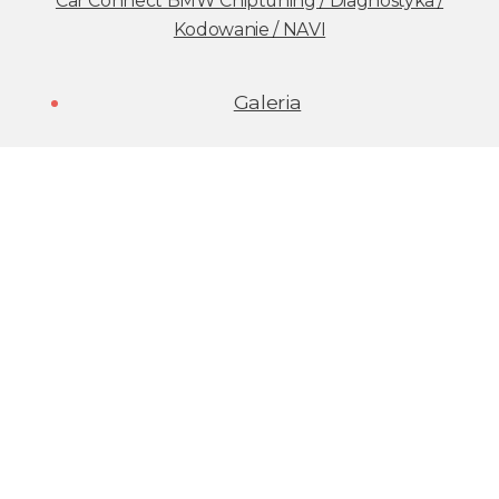
Car Connect BMW Chiptuning / Diagnostyka /
Kodowanie / NAVI
Galeria
Praca
Kontakt
Copyright ©2025 Car-Connect, Wszelkie prawa
zastrzeżone.
|
Realizacja i utrzymanie